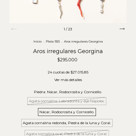
1
/
23
Inicio
.
Plata 925
.
Aros irregulares Georgina
Aros irregulares Georgina
$295.000
24
cuotas de
$27.015,85
Ver más detalles
Piedra:
Nácar, Rodocrosita y Cornicello.
Agata cornalina, Labradorita y dije Nápoles.
Nácar, Rodocrosita y Cornicello.
Agata cornalina redonda, Piedra de la luna y Coral.
Agata cornalina oval, Piedra de la luna y Coral.