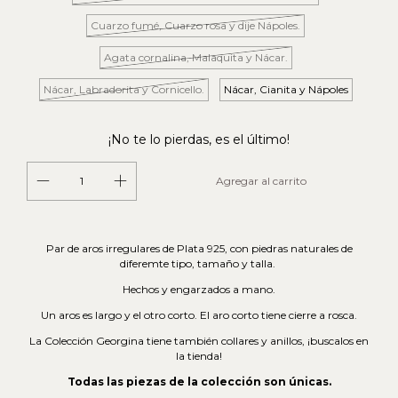
Cuarzo fumé, Cuarzo rosa y dije Nápoles.
Agata cornalina, Malaquita y Nácar.
Nácar, Labradorita y Cornicello.
Nácar, Cianita y Nápoles
¡No te lo pierdas, es el último!
Par de aros irregulares de Plata 925, con piedras naturales de
diferemte tipo, tamaño y talla.
Hechos y engarzados a mano.
Un aros es largo y el otro corto. El aro corto tiene cierre a rosca.
La Colección Georgina tiene también collares y anillos, ¡buscalos en
la tienda!
Todas las piezas de la colección son únicas.