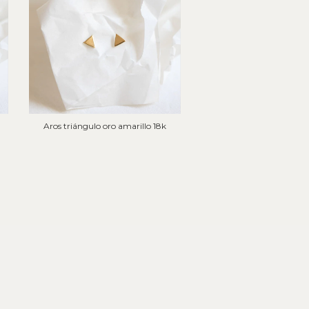
Aros triángulo oro amarillo 18k
Anillo Malena oro ro