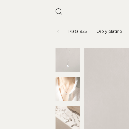
Plata 925
Oro y platino