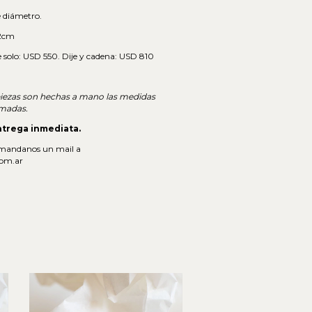
e diámetro.
42cm
je solo: USD 550. Dije y cadena: USD 810
piezas son hechas a mano las medidas
imadas.
ntrega inmediata.
 mandanos un mail a
com.ar