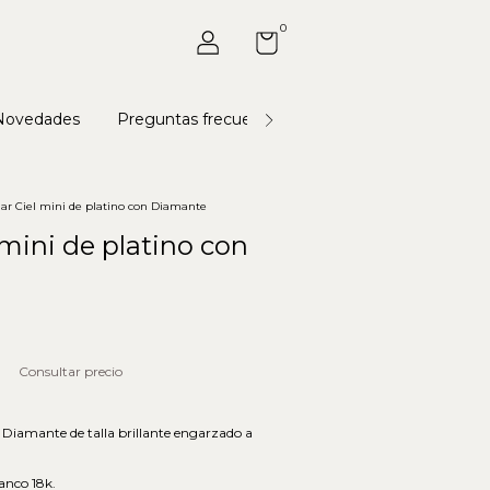
0
Novedades
Preguntas frecuentes
Universo Astoria
lar Ciel mini de platino con Diamante
 mini de platino con
n Diamante de talla brillante engarzado a
anco 18k.