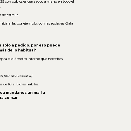
925 con cubics engarzados a mano en todo el
.
de estrella.
mbinarla, por ejemplo, con las esclavas Gala
e sólo a pedido, por eso puede
ás de lo habitual
*
pra el diámetro interno que necesites.
es por una esclava)
 de 10 a 15 días hábiles.
uda mandanos un mail a
ia.com.ar