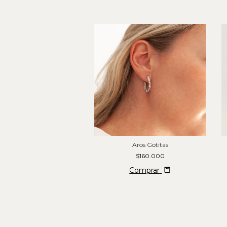
razalete Anatolia
Aros Gotitas
$250.000
$160.000
Comprar
Comprar