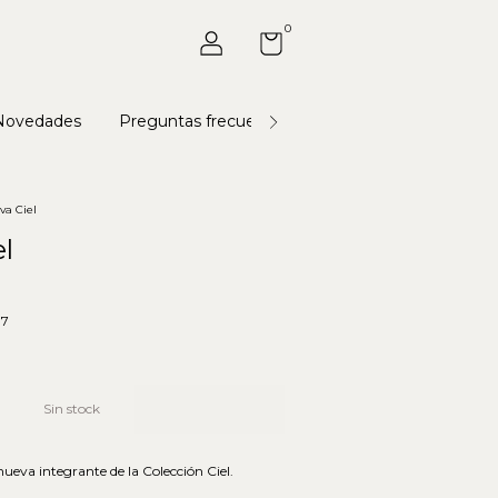
0
Novedades
Preguntas frecuentes
Universo Astoria
va Ciel
l
17
ueva integrante de la Colección Ciel.