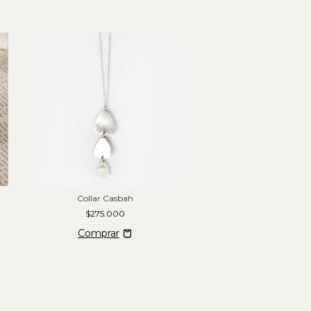
Collar Casbah
Collar Filodendr
$275.000
$180.000