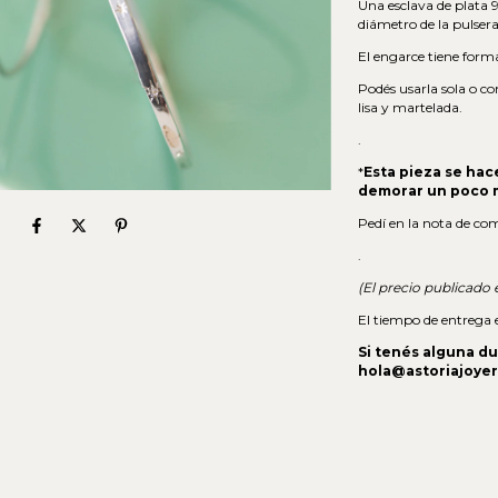
Una esclava de plata 
diámetro de la pulsera
El engarce tiene forma 
Podés usarla sola o co
lisa y martelada.
.
*
Esta pieza se hac
demorar un poco m
Pedí en la nota de com
.
(El precio publicado 
El tiempo de entrega es
Si tenés alguna d
hola@astoriajoyer